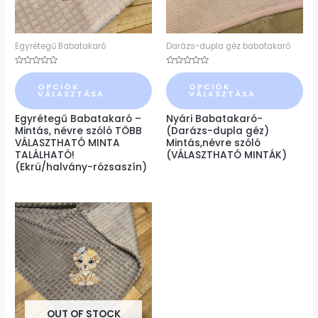
A
A
változatok
változatok
a
a
Egyrétegű Babatakaró
Darázs-dupla géz babatakaró
termékoldalon
termékoldalon
Értékelés:
Értékelés:
választhatók
választhatók
0
0
OPCIÓK
OPCIÓK
/
/
VÁLASZTÁSA
VÁLASZTÁSA
5
5
ki
ki
Egyrétegű Babatakaró –
Nyári Babatakaró-
Mintás, névre szóló TÖBB
(Darázs-dupla géz)
VÁLASZTHATÓ MINTA
Mintás,névre szóló
TALÁLHATÓ!
(VÁLASZTHATÓ MINTÁK)
(Ekrü/halvány-rózsaszín)
Ennek
a
terméknek
több
variációja
van.
OUT OF STOCK
A