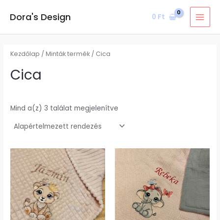
Skip
MAI
Dora's Design
0
Ft
to
MEN
content
Kezdőlap
/ Minták termék / Cica
Cica
Mind a(z) 3 találat megjelenítve
Ennek
Ennek
a
a
terméknek
terméknek
több
több
variációja
variációja
van.
van.