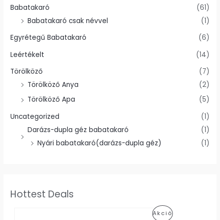
Babatakaró
(61)
Babatakaró csak névvel
(1)
Egyrétegű Babatakaró
(6)
Leértékelt
(14)
Törölköző
(7)
Törölköző Anya
(2)
Törölköző Apa
(5)
Uncategorized
(1)
Darázs-dupla géz babatakaró
(1)
Nyári babatakaró(darázs-dupla géz)
(1)
Hottest Deals
Á
A
Akció
r