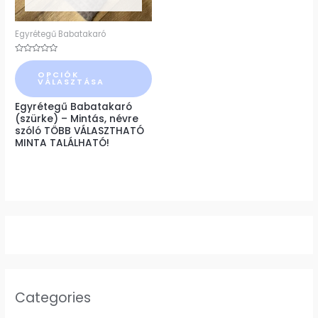
változatok
a
Egyrétegű Babatakaró
termékoldalon
Értékelés:
választhatók
0
OPCIÓK
/
VÁLASZTÁSA
5
ki
Egyrétegű Babatakaró
(szürke) – Mintás, névre
szóló TÖBB VÁLASZTHATÓ
MINTA TALÁLHATÓ!
Categories