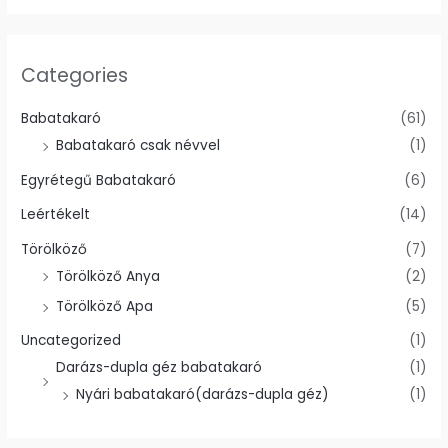
Categories
Babatakaró
(61)
Babatakaró csak névvel
(1)
Egyrétegű Babatakaró
(6)
Leértékelt
(14)
Törölköző
(7)
Törölköző Anya
(2)
Törölköző Apa
(5)
Uncategorized
(1)
Darázs-dupla géz babatakaró
(1)
Nyári babatakaró(darázs-dupla géz)
(1)