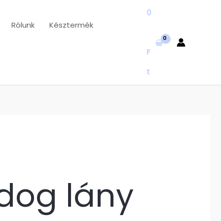
0
Rólunk
Késztermék
F
t
ldog lány