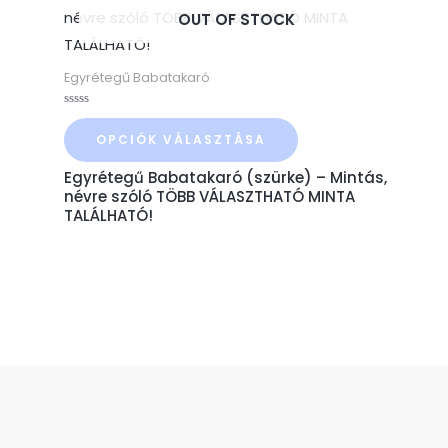
a
OUT OF STOCK
terméknek
több
Egyrétegű Babatakaró
variációja
Értékelés:
van.
0
OPCIÓK VÁLASZTÁSA
/
A
5
Egyrétegű Babatakaró (szürke) – Mintás,
változatok
névre szóló TÖBB VÁLASZTHATÓ MINTA
a
TALÁLHATÓ!
termékoldalon
választhatók
ki