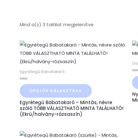
Mind a(z) 3 találat megjelenítve
Ennek
a
terméknek
Da
több
Egyrétegű Babatakaró
Ért
variációja
0
/
Értékelés:
van.
5
0
OPCIÓK VÁLASZTÁSA
/
Ny
A
5
Mi
Egyrétegű Babatakaró – Mintás, névre
változatok
szóló TÖBB VÁLASZTHATÓ MINTA TALÁLHATÓ!
a
(Ekrü/halvány-rózsaszín)
termékoldalon
választhatók
Ennek
ki