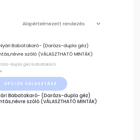
Ennek
a
terméknek
rázs-dupla géz babatakaró
több
ékelés:
variációja
OPCIÓK VÁLASZTÁSA
van.
ári Babatakaró- (Darázs-dupla géz)
A
ntás,névre szóló (VÁLASZTHATÓ MINTÁK)
változatok
a
termékoldalon
választhatók
ki