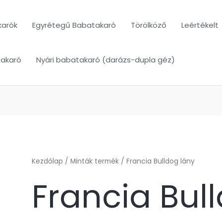
karók
Egyrétegű Babatakaró
Törölköző
Leértékelt
takaró
Nyári babatakaró (darázs-dupla géz)
Kezdőlap
/ Minták termék / Francia Bulldog lány
Francia Bul