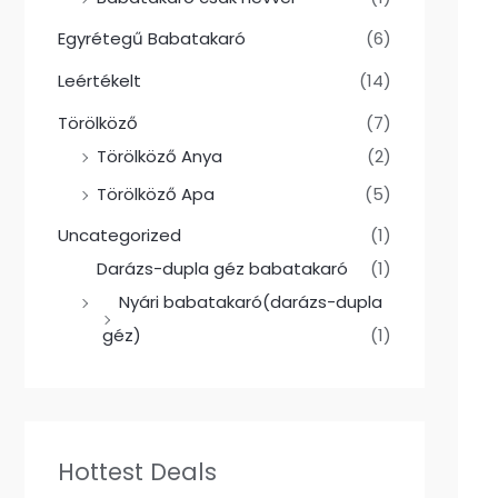
Egyrétegű Babatakaró
(6)
Leértékelt
(14)
Törölköző
(7)
Törölköző Anya
(2)
Törölköző Apa
(5)
Uncategorized
(1)
Darázs-dupla géz babatakaró
(1)
Nyári babatakaró(darázs-dupla
géz)
(1)
Hottest Deals