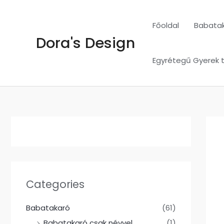
Skip
to
Főoldal
Babata
content
Dora's Design
Egyrétegű Gyerek 
Categories
Babatakaró
(61)
Babatakaró csak névvel
(1)