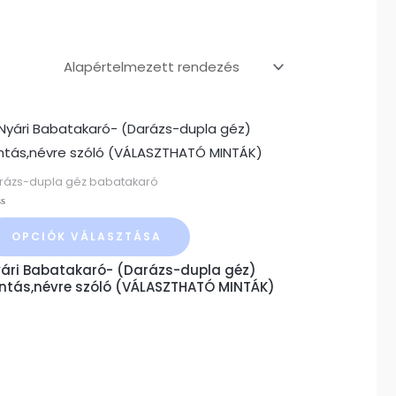
Ennek
a
terméknek
rázs-dupla géz babatakaró
több
ékelés:
variációja
OPCIÓK VÁLASZTÁSA
van.
ári Babatakaró- (Darázs-dupla géz)
A
ntás,névre szóló (VÁLASZTHATÓ MINTÁK)
változatok
a
termékoldalon
választhatók
ki