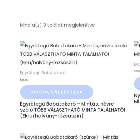
Mind a(z) 3 találat megjelenítve
Ennek
a
terméknek
Da
több
Egyrétegű Babatakaró
Ért
variációja
0
/
Értékelés:
van.
5
0
OPCIÓK VÁLASZTÁSA
/
Ny
A
5
Mi
Egyrétegű Babatakaró – Mintás, névre
változatok
szóló TÖBB VÁLASZTHATÓ MINTA TALÁLHATÓ!
a
(Ekrü/halvány-rózsaszín)
termékoldalon
választhatók
Ennek
ki