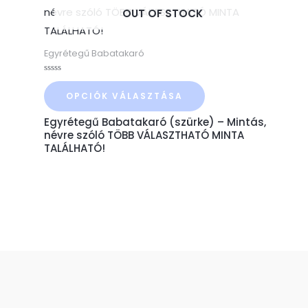
a
OUT OF STOCK
terméknek
több
Egyrétegű Babatakaró
variációja
Értékelés:
van.
0
OPCIÓK VÁLASZTÁSA
/
A
5
Egyrétegű Babatakaró (szürke) – Mintás,
változatok
névre szóló TÖBB VÁLASZTHATÓ MINTA
a
TALÁLHATÓ!
termékoldalon
választhatók
ki