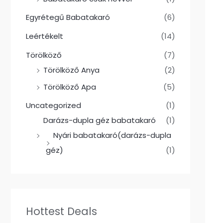
Egyrétegű Babatakaró
(6)
Leértékelt
(14)
Törölköző
(7)
Törölköző Anya
(2)
Törölköző Apa
(5)
Uncategorized
(1)
Darázs-dupla géz babatakaró
(1)
Nyári babatakaró(darázs-dupla
géz)
(1)
Hottest Deals