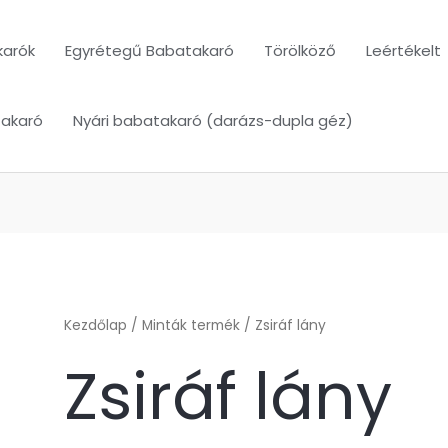
karók
Egyrétegű Babatakaró
Törölköző
Leértékelt
takaró
Nyári babatakaró (darázs-dupla géz)
Kezdőlap
/ Minták termék / Zsiráf lány
Zsiráf lány