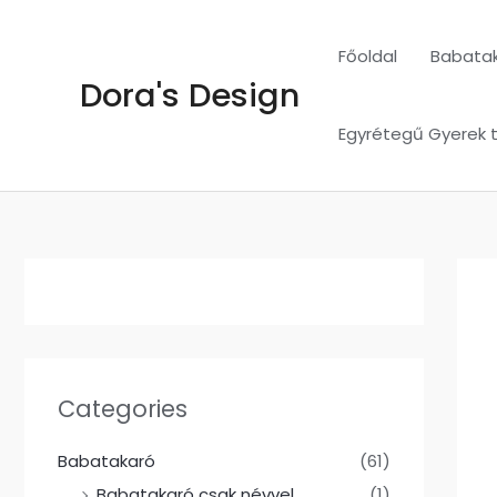
Skip
to
Főoldal
Babata
content
Dora's Design
Egyrétegű Gyerek 
Categories
Babatakaró
(61)
Babatakaró csak névvel
(1)