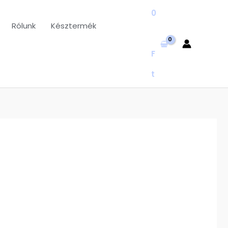
0
Rólunk
Késztermék
F
t