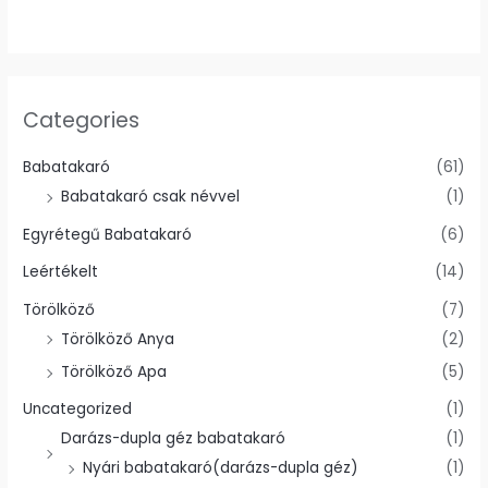
Categories
Babatakaró
(61)
Babatakaró csak névvel
(1)
Egyrétegű Babatakaró
(6)
Leértékelt
(14)
Törölköző
(7)
Törölköző Anya
(2)
Törölköző Apa
(5)
Uncategorized
(1)
Darázs-dupla géz babatakaró
(1)
Nyári babatakaró(darázs-dupla géz)
(1)