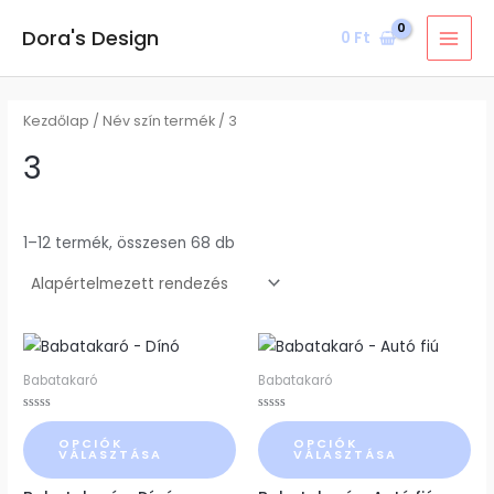
Skip
MAI
Dora's Design
0
Ft
to
MEN
content
Kezdőlap
/ Név szín termék / 3
3
1–12 termék, összesen 68 db
Ennek
Ennek
a
a
Babatakaró
Babatakaró
terméknek
terméknek
Értékelés:
Értékelés:
több
több
0
0
OPCIÓK
OPCIÓK
/
/
variációja
variációja
VÁLASZTÁSA
VÁLASZTÁSA
5
5
van.
van.