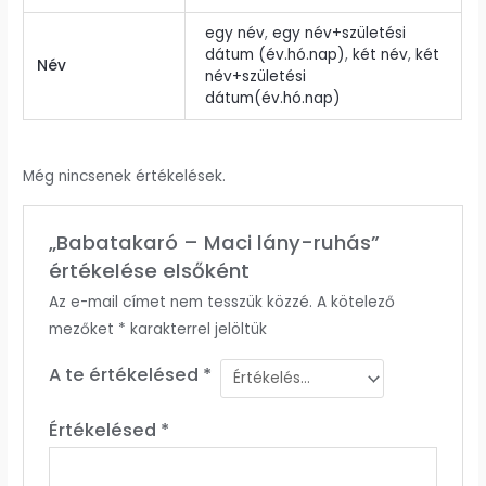
egy név
,
egy név+születési
dátum (év.hó.nap)
,
két név
,
két
Név
név+születési
dátum(év.hó.nap)
Még nincsenek értékelések.
„Babatakaró – Maci lány-ruhás”
értékelése elsőként
Az e-mail címet nem tesszük közzé.
A kötelező
mezőket
*
karakterrel jelöltük
A te értékelésed
*
Értékelésed
*