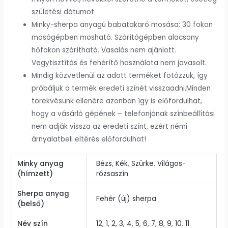
születési dátumot
Minky-sherpa anyagú babatakaró mosása: 30 fokon
mosógépben mosható. Szárítógépben alacsony
hőfokon szárítható. Vasalás nem ajánlott.
Vegytisztítás és fehérítő használata nem javasolt.
Mindig közvetlenül az adott terméket fotózzuk, így
próbáljuk a termék eredeti színét visszaadni.Minden
törekvésünk ellenére azonban így is előfordulhat,
hogy a vásárló gépének – telefonjának színbeállítási
nem adják vissza az eredeti színt, ezért némi
árnyalatbeli eltérés előfordulhat!
Minky anyag
Bézs
,
Kék
,
Szürke
,
Világos-
(hímzett)
rózsaszín
Sherpa anyag
Fehér (új) sherpa
(belső)
Név szín
12
,
1
,
2
,
3
,
4
,
5
,
6
,
7
,
8
,
9
,
10
,
11