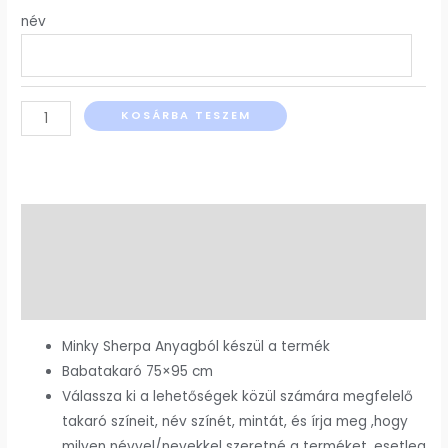
név
KOSÁRBA TESZEM
Leírás
További információk
Vélemények (0)
Minky Sherpa Anyagból készül a termék
Babatakaró 75×95 cm
Válassza ki a lehetőségek közül számára megfelelő
takaró színeit, név színét, mintát, és írja meg ,hogy
milyen névvel/nevekkel szeretné a terméket, esetleg