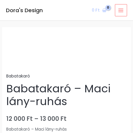
Skip
MAI
Dora's Design
0
Ft
to
MEN
content
Babatakaró
Ártartomány:
-
12
Maci
lány-
000 Ft
ruhás
-
mennyiség
Babatakaró
13
Babatakaró – Maci
000 Ft
lány-ruhás
12 000
Ft
–
13 000
Ft
Babatakaró – Maci lány-ruhás