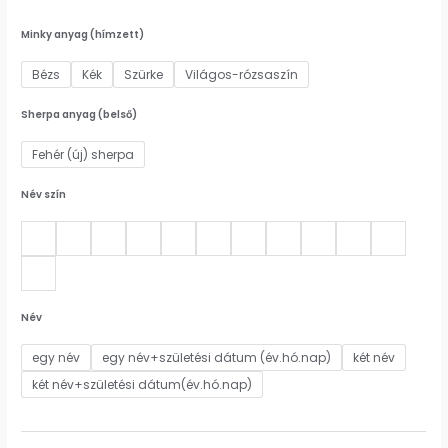
Minky anyag (hímzett)
Bézs
Kék
Szürke
Világos-rózsaszín
Sherpa anyag (belső)
Fehér (új) sherpa
Név szín
Név
egy név
egy név+születési dátum (év.hó.nap)
két név
két név+születési dátum(év.hó.nap)