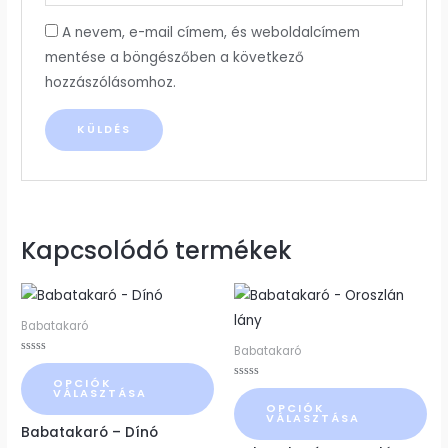
A nevem, e-mail címem, és weboldalcímem
mentése a böngészőben a következő
hozzászólásomhoz.
Kapcsolódó termékek
Ennek
Ennek
a
a
Babatakaró
terméknek
terméknek
Babatakaró
Értékelés:
több
több
0
OPCIÓK
/
Értékelés:
variációja
variációja
VÁLASZTÁSA
5
0
OPCIÓK
/
van.
van.
VÁLASZTÁSA
5
Babatakaró – Dínó
A
A