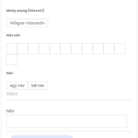
Minky anyag (hímzett)
Világos-rózsaszín
Név szín
Név
egy név
két név
TÖRLÉS
név