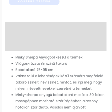
KOSÁRBA TESZEM
Leírás
További információk
Vélemények (0)
Minky Sherpa Anyagból készül a termék
Világos-rózsaszín színű takaró
Babatakaró 75×95 cm
Válassza ki a lehetőségek közül számára megfelelő
takaró színeit, név színét, mintát, és írja meg ,hogy
milyen névvel/nevekkel szeretné a terméket
Minky-sherpa anyagú babatakaró mosása: 30 fokon
mosógépben mosható. Szárítógépben alacsony
hőfokon szárítható. Vasalás nem ajánlott.