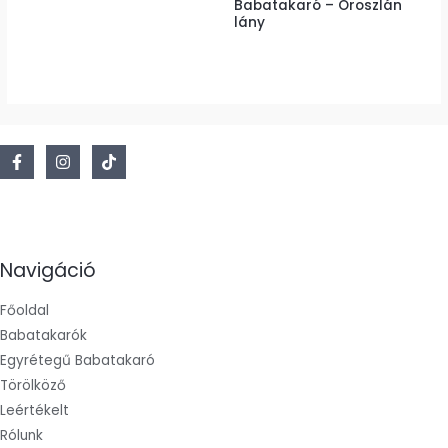
Babatakaró – Oroszlán
változatok
változatok
lány
a
a
termékoldalon
termékoldalon
választhatók
választhatók
ki
ki
Navigáció
Főoldal
Babatakarók
Egyrétegű Babatakaró
Törölköző
Leértékelt
Rólunk