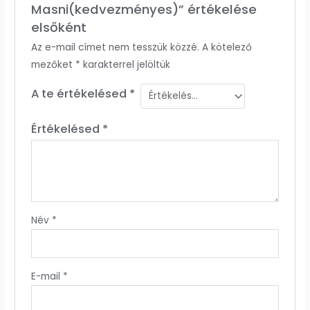
Masni(kedvezményes)” értékelése
elsőként
Az e-mail címet nem tesszük közzé.
A kötelező
mezőket
*
karakterrel jelöltük
A te értékelésed
*
Értékelésed
*
Név
*
E-mail
*