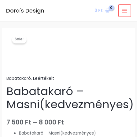
Skip
MAI
Dora's Design
0
Ft
to
MEN
content
Babatakaró
Ártartomány:
Sale!
-
7
Masni(kedvezményes)
mennyiség
500 Ft
-
Babatakaró
,
Leértékelt
8
Babatakaró –
000 Ft
Masni(kedvezményes)
7 500
Ft
–
8 000
Ft
Babatakaró – Masni(kedvezményes)