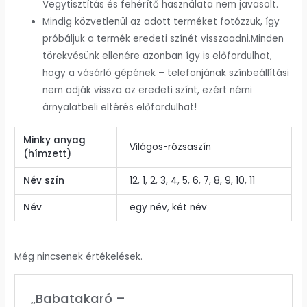
Vegytisztítás és fehérítő használata nem javasolt.
Mindig közvetlenül az adott terméket fotózzuk, így
próbáljuk a termék eredeti színét visszaadni.Minden
törekvésünk ellenére azonban így is előfordulhat,
hogy a vásárló gépének – telefonjának színbeállítási
nem adják vissza az eredeti színt, ezért némi
árnyalatbeli eltérés előfordulhat!
Minky anyag
Világos-rózsaszín
(hímzett)
Név szín
12
,
1
,
2
,
3
,
4
,
5
,
6
,
7
,
8
,
9
,
10
,
11
Név
egy név
,
két név
Még nincsenek értékelések.
„Babatakaró –