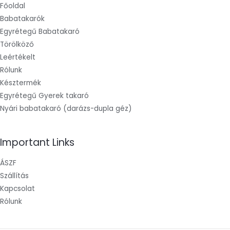
Főoldal
Babatakarók
Egyrétegű Babatakaró
Törölköző
Leértékelt
Rólunk
Késztermék
Egyrétegű Gyerek takaró
Nyári babatakaró (darázs-dupla géz)
Important Links
ÁSZF
Szállítás
Kapcsolat
Rólunk