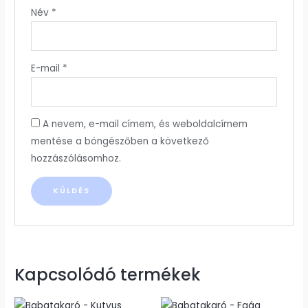
Név
*
E-mail
*
A nevem, e-mail címem, és weboldalcímem
mentése a böngészőben a következő
hozzászólásomhoz.
Kapcsolódó termékek
Ennek
Ennek