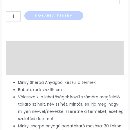
KOSÁRBA TESZEM
Leírás
További információk
Vélemények (0)
Minky Sherpa Anyagból készül a termék
Babatakaró 75×95 cm
Válassza ki a lehetőségek közül számára megfelelő
takaró színeit, név színét, mintát, és írja meg ,hogy
milyen névvel/nevekkel szeretné a terméket, esetleg
születési dátumot
Minky-sherpa anyagú babatakaró mosása: 30 fokon