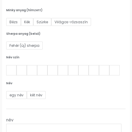
Minky anyag (hímzett)
Bézs
Kék
Szürke
Világos-rózsaszín
Sherpa anyag (belső)
Fehér (új) sherpa
Név szín
Név
egy név
két név
név