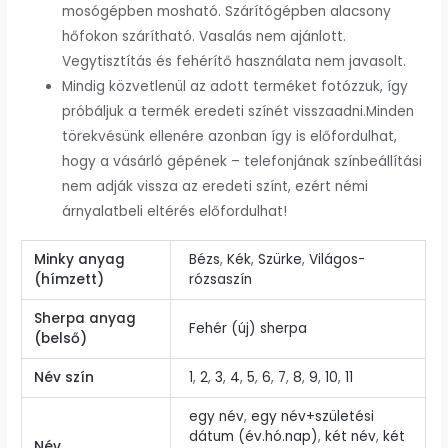
mosógépben mosható. Szárítógépben alacsony
hőfokon szárítható. Vasalás nem ajánlott.
Vegytisztítás és fehérítő használata nem javasolt.
Mindig közvetlenül az adott terméket fotózzuk, így
próbáljuk a termék eredeti színét visszaadni.Minden
törekvésünk ellenére azonban így is előfordulhat,
hogy a vásárló gépének – telefonjának színbeállítási
nem adják vissza az eredeti színt, ezért némi
árnyalatbeli eltérés előfordulhat!
Minky anyag
Bézs
,
Kék
,
Szürke
,
Világos-
(hímzett)
rózsaszín
Sherpa anyag
Fehér (új) sherpa
(belső)
Név szín
1
,
2
,
3
,
4
,
5
,
6
,
7
,
8
,
9
,
10
,
11
egy név
,
egy név+születési
dátum (év.hó.nap)
,
két név
,
két
Név