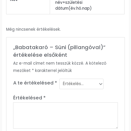
név+születési
dátum(év.hó.nap)
Még nincsenek értékelések.
„Babatakaró – Süni (pillangóval)”
értékelése elsőként
Az e-mail címet nem tesszük közzé.
A kötelező
mezőket
*
karakterrel jelöltük
A te értékelésed
*
Értékelésed
*